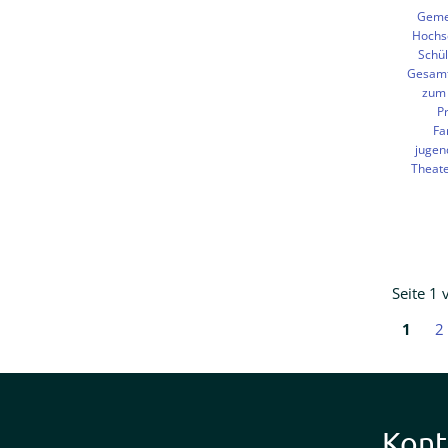
Geme
Hochsc
Schül
Gesamt
zum 
P
Fa
jugen
Theate
Seite 1 
1
2
Kont