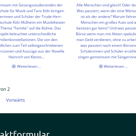
insam mit Gesangsstudierenden der
Alle Menschen sind gleich! Oder do
hule für Musik und Tanz Köln bringen
Was passiert, wenn der eine Mens
erinnen und Schüler der Trude-Herr-
ist als der andere? Warum fahren
schule Köln Mülheim ein Musiktheater
Menschen ein großes Auto und 
Thema "Familie" auf die Bühne. Das
besitzen gar keins? Und was passie
rojekt beleuchtet unterschiedliche
Börse wenn man mit Aktien spekuli
milienkonstellationen. Die von den
man Geld verdienen, ohne zu arbe
dlichen zum Teil selbstgeschriebenen
was passiert nach einem Börsen
rszenen und Auszüge aus der Novelle
Schülerinnen und Schüler erzähl
Heinrich von Kleists...
singen gemeinsam mit Sängerinne
Literaturoper
Lite
Weiterlesen …
Weiterlesen …
2018
201
-
-
Familie
Arm
von 2
und
reic
Vorwärts
aktformular