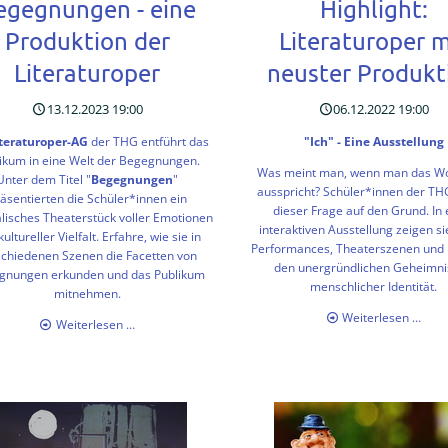
egegnungen - eine
Highlight:
Produktion der
Literaturoper m
Literaturoper
neuster Produkt
13.12.2023 19:00
06.12.2022 19:00
teraturoper-AG
der THG entführt das
"Ich" - Eine Ausstellung
ikum in eine Welt der Begegnungen.
Was meint man, wenn man das Wor
Unter dem Titel "
Begegnungen
"
ausspricht? Schüler*innen der T
äsentierten die Schüler*innen ein
dieser Frage auf den Grund. In 
lisches Theaterstück voller Emotionen
interaktiven Ausstellung zeigen si
ultureller Vielfalt. Erfahre, wie sie in
Performances, Theaterszenen und 
schiedenen Szenen die Facetten von
den unergründlichen Geheimn
gnungen erkunden und das Publikum
menschlicher Identität.
mitnehmen.
Highl
Weiterlesen …
Begegnungen
Weiterlesen …
Lite
-
mit
eine
neus
Produktion
Prod
der
Literaturoper