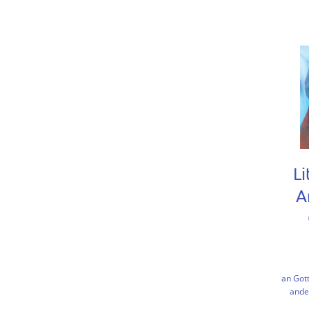
Li
A
an Gott
ande