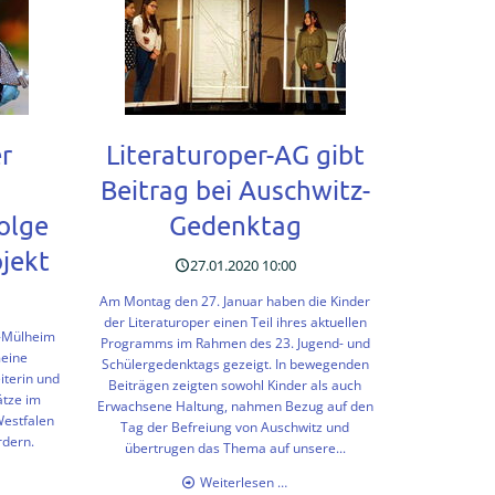
r
Literaturoper-AG gibt
Beitrag bei Auschwitz-
olge
Gedenktag
jekt
27.01.2020 10:00
Am Montag den 27. Januar haben die Kinder
der Literaturoper einen Teil ihres aktuellen
n-Mülheim
Programms im Rahmen des 23. Jugend- und
meine
Schülergedenktags gezeigt. In bewegenden
iterin und
Beiträgen zeigten sowohl Kinder als auch
ätze im
Erwachsene Haltung, nahmen Bezug auf den
Westfalen
Tag der Befreiung von Auschwitz und
rdern.
übertrugen das Thema auf unsere...
Literaturoper-
Weiterlesen …