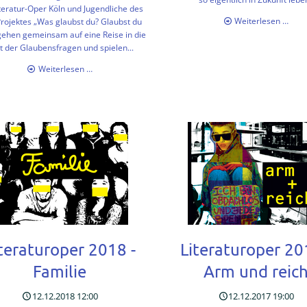
teratur-Oper Köln und Jugendliche des
Thea
Weiterlesen …
rojektes „Was glaubst du? Glaubst du
"Neu
gehen gemeinsam auf eine Reise in die
Euro
t der Glaubensfragen und spielen...
Literaturoper
Weiterlesen …
2019
-
An
was
glaubst
du?
Glaubst
du
was?
teraturoper 2018 -
Literaturoper 20
Familie
Arm und reic
12.12.2018 12:00
12.12.2017 19:00