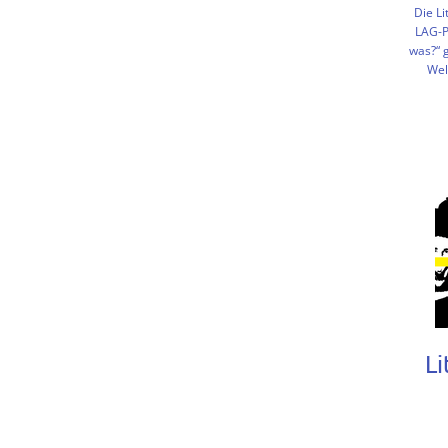
Die Li
LAG-P
was?“ 
Wel
Li