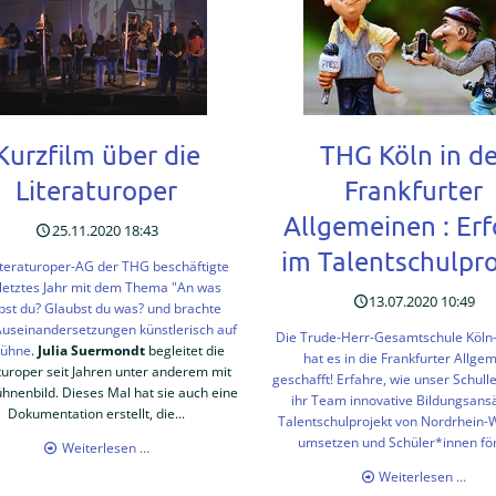
Kurzfilm über die
THG Köln in de
Literaturoper
Frankfurter
Allgemeinen : Erf
25.11.2020 18:43
im Talentschulpro
iteraturoper-AG der THG beschäftigte
 letztes Jahr mit dem Thema "An was
13.07.2020 10:49
bst du? Glaubst du was? und brachte
useinandersetzungen künstlerisch auf
Die Trude-Herr-Gesamtschule Köl
Bühne
.
Julia Suermondt
begleitet die
hat es in die Frankfurter Allge
turoper seit Jahren unter anderem mit
geschafft! Erfahre, wie unser Schulle
hnenbild. Dieses Mal hat sie auch eine
ihr Team innovative Bildungsans
Dokumentation erstellt, die...
Talentschulprojekt von Nordrhein-
umsetzen und Schüler*innen fö
Kurzfilm
Weiterlesen …
über
THG
Weiterlesen …
die