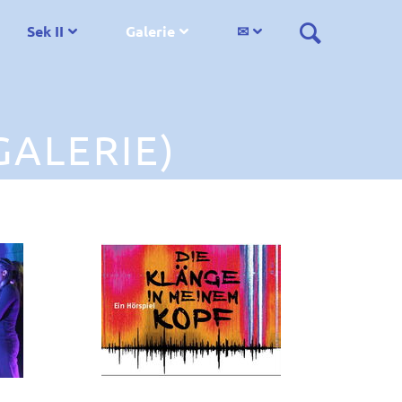
Sek II
Galerie
✉
GALERIE)