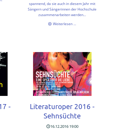
spannend, da sie auch in diesem Jahr mit
terprojekt
Sängern und Sängerinnen der Hochschule
es
zusammenarbeiten werden...
pa"
THG
Weiterlesen …
besuchte
Oper
in
der
Hochschule
für
Musik
und
Tanz
17 -
Literaturoper 2016 -
h
Sehnsüchte
16.12.2016 19:00