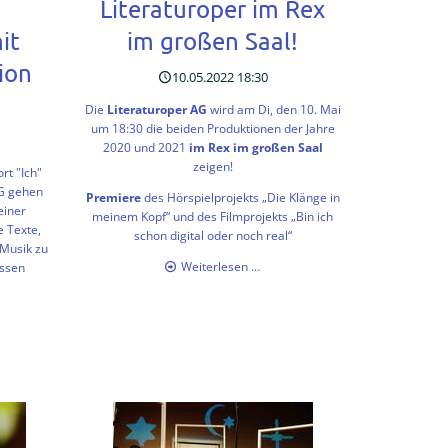
Literaturoper im Rex
it
im großen Saal!
ion
10.05.2022 18:30
Die
Literaturoper AG
wird am Di, den 10. Mai
um 18:30 die beiden Produktionen der Jahre
2020 und 2021
im Rex im großen Saal
zeigen!
t "Ich"
HG gehen
Premiere
des Hörspielprojekts „Die Klänge in
einer
meinem Kopf“ und des Filmprojekts „Bin ich
e Texte,
schon digital oder noch real“
Musik zu
Literaturoper
Weiterlesen …
issen
im
Rex
ight:
im
raturoper
großen
Saal!
ter
uktion