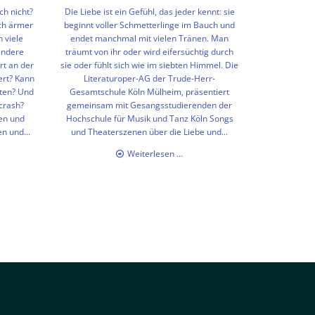
ch nicht?
Die Liebe ist ein Gefühl, das jeder kennt: sie
ch ärmer
beginnt voller Schmetterlinge im Bauch und
 viele
endet manchmal mit vielen Tränen. Man
andere
träumt von ihr oder wird eifersüchtig durch
rt an der
sie oder fühlt sich wie im siebten Himmel. Die
ert? Kann
Literaturoper-AG der Trude-Herr-
iten? Und
Gesamtschule Köln Mülheim, präsentiert
crash?
gemeinsam mit Gesangsstudierenden der
en und
Hochschule für Musik und Tanz Köln Songs
n und...
und Theaterszenen über die Liebe und...
raturoper
Literaturoper
Weiterlesen …
7
2016
-
Sehnsüchte
h