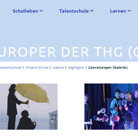
Schulleben
Talentschule
Lernen
UROPER DER THG (
Gesamtschule
Unsere Schule
Galerie
Highlights
Literaturoper (Galerie)