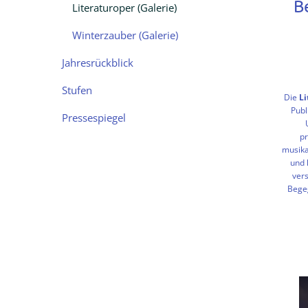
B
Literaturoper (Galerie)
Winterzauber (Galerie)
Jahresrückblick
Stufen
Die
Li
Publ
Pressespiegel
pr
musika
und k
ver
Bege