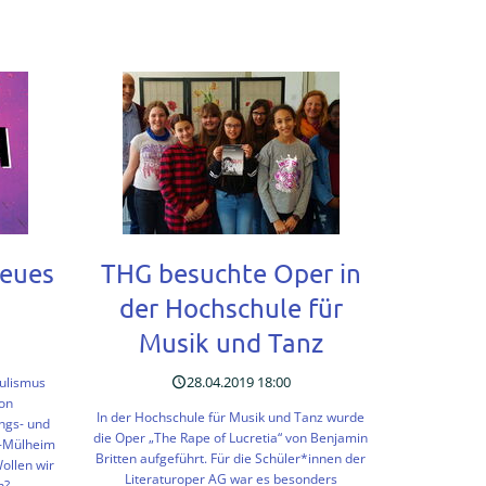
AG
gibt
Beitrag
kfurter
bei
emeinen
Auschwitz-
Gedenktag
lge
ntschulprojekt
Neues
THG besuchte Oper in
der Hochschule für
Musik und Tanz
28.04.2019 18:00
pulismus
von
In der Hochschule für Musik und Tanz wurde
ngs- und
die Oper „The Rape of Lucretia“ von Benjamin
ln-Mülheim
Britten aufgeführt. Für die Schüler*innen der
ollen wir
Literaturoper AG war es besonders
n?