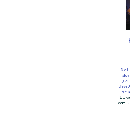
Die L
sich
glau
diese
A
die 
Litera
dem Bü