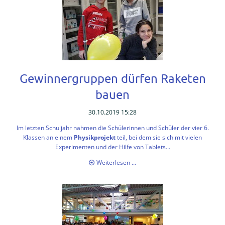
Gertrudenhof
Inklusion
Unser
Organizer
Sek
II
Gewinnergruppen dürfen Raketen
Sek
bauen
II
30.10.2019 15:28
Aktuell
Im letzten Schuljahr nahmen die Schülerinnen und Schüler der vier 6.
Termine
Klassen an einem
Physikprojekt
teil, bei dem sie sich mit vielen
der
Experimenten und der Hilfe von Tablets...
Oberstufe
Gewinnergruppen
Weiterlesen …
dürfen
Beratung
Raketen
bauen
Berufsvorbereitung
Sek
II