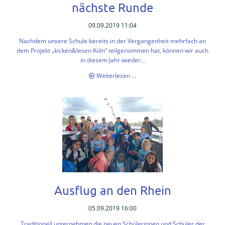
Aktuell
nächste Runde
Highlights
09.09.2019 11:04
Nachdem unsere Schule bereits in der Vergangenheit mehrfach an
Jahresrückblick
dem Projekt „kicken&lesen Köln“ teilgenommen hat, können wir auch
in diesem Jahr wieder...
Stufen
kicken
Weiterlesen …
Pressespiegel
&
lesen
✉
Köln
geht
Kontakt
in
die
nächste
Lehrer*innenausbildung
Runde
FAQ
Impressum
Ausflug an den Rhein
Datenschutzerklärung
05.09.2019 16:00
Traditionell unternehmen die neuen Schülerinnen und Schüler der