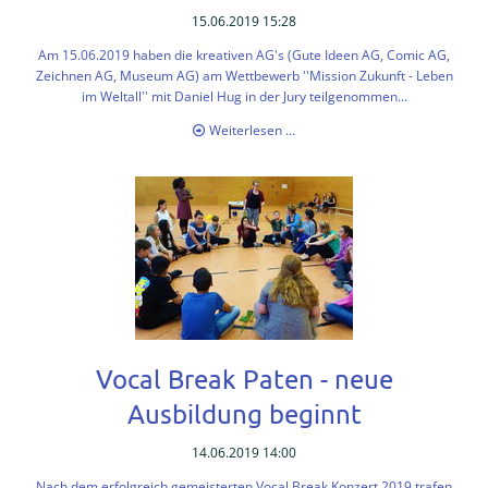
15.06.2019 15:28
Am 15.06.2019 haben die kreativen AG's (Gute Ideen AG, Comic AG,
Zeichnen AG, Museum AG) am Wettbewerb ''Mission Zukunft - Leben
im Weltall'' mit Daniel Hug in der Jury teilgenommen...
Kunstwettbewerb
Weiterlesen …
an
der
THG
Vocal Break Paten - neue
Ausbildung beginnt
14.06.2019 14:00
Nach dem erfolgreich gemeisterten Vocal Break Konzert 2019 trafen