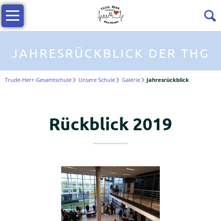
Navigation
Profil
überspringen
Die
THG
JAHRESRÜCKBLICK DER THG
stellt
sich
Trude-Herr-Gesamtschule
Unsere Schule
Galerie
Jahresrückblick
vor
Wir
über
Rückblick 2019
uns
Trailer
-
die
THG
im
Film