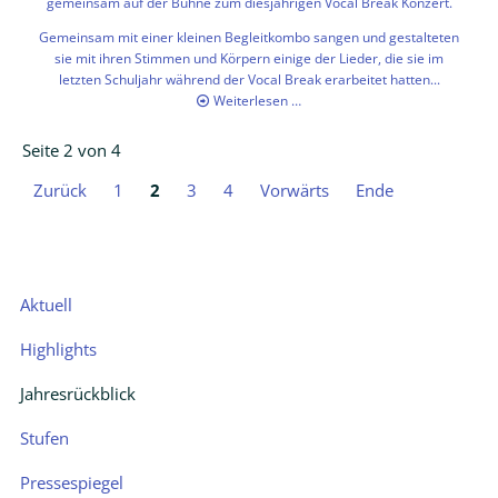
gemeinsam auf der Bühne zum diesjährigen Vocal Break Konzert.
Gemeinsam mit einer kleinen Begleitkombo sangen und gestalteten
sie mit ihren Stimmen und Körpern einige der Lieder, die sie im
letzten Schuljahr während der Vocal Break erarbeitet hatten...
Vocal
Weiterlesen …
Break
Konzert
Seite 2 von 4
2019
Zurück
1
2
3
4
Vorwärts
Ende
Navigation
Aktuell
überspringen
Highlights
Jahresrückblick
Stufen
Pressespiegel