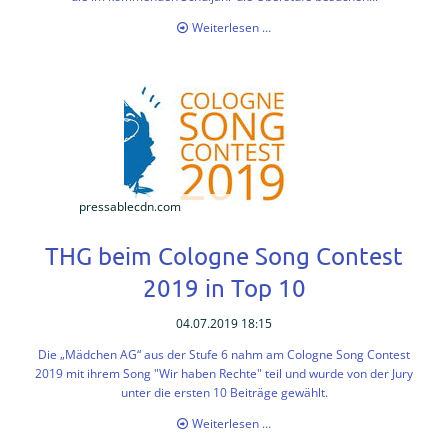
Mehrgenerationen-
Weiterlesen …
Projekt
der
SK
Stiftung
Kultur
„Das
Ich
im
Spiegel“
pressablecdn.com
der
neuen
THG beim Cologne Song Contest
EF-
SchülerInnen
2019 in Top 10
04.07.2019 18:15
Die „Mädchen AG“ aus der Stufe 6 nahm am Cologne Song Contest
2019 mit ihrem Song "Wir haben Rechte" teil und wurde von der Jury
unter die ersten 10 Beiträge gewählt.
THG
Weiterlesen …
beim