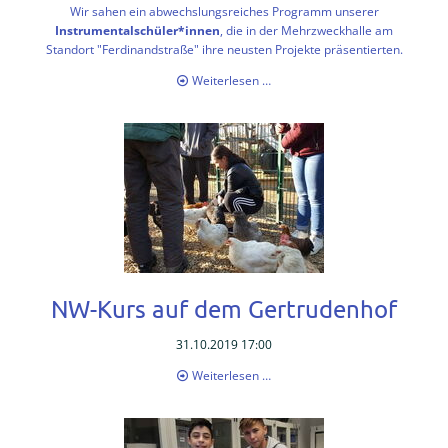
Schule
Wir sahen ein abwechslungsreiches Programm unserer
ohne
Instrumentalschüler*innen
, die in der Mehrzweckhalle am
Standort "Ferdinandstraße" ihre neusten Projekte präsentierten.
Rassismus
Unser
Weiterlesen …
Gesunde
EMSA-
Schule
Konzert
Nov
19
Nachhaltigkeit
Profischüler*innen
Lernen
Pädagogische
Inhalte
NW-Kurs auf dem Gertrudenhof
Fächer
31.10.2019 17:00
NW-
Weiterlesen …
Medien
Kurs
auf
Berufsvorbereitung
dem