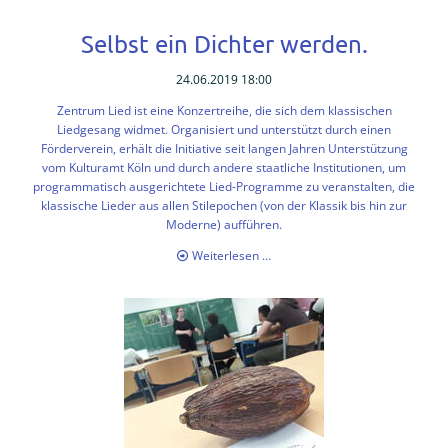
Cologne
Song
Selbst ein Dichter werden.
Contest
2019
24.06.2019 18:00
in
Top
Zentrum Lied
ist eine Konzertreihe, die sich dem klassischen
10
Liedgesang widmet. Organisiert und unterstützt durch einen
Förderverein, erhält die Initiative seit langen Jahren Unterstützung
vom Kulturamt Köln und durc
h andere staatliche Institutionen
, um
programmatisch ausgerichtete Lied-Programme zu veranstalten, die
klassische Lieder aus allen
Stilepochen
(von d
er Klassik bis hin zur
Moderne)
aufführen.
Selbst
Weiterlesen …
ein
Dichter
werden.