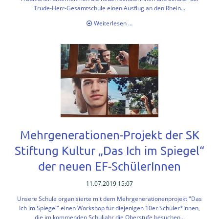
Trude-Herr-Gesamtschule einen Ausflug an den Rhein...
Ausflug
Weiterlesen …
an
den
Rhein
Mehrgenerationen-Projekt der SK
Stiftung Kultur „Das Ich im Spiegel“
der neuen EF-SchülerInnen
11.07.2019 15:07
Unsere Schule organisierte mit dem Mehrgenerationenprojekt "Das
Ich im Spiegel" einen Workshop für diejenigen 10er Schüler*innen,
die im kommenden Schuljahr die Oberstufe besuchen...