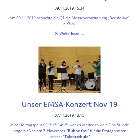
Schutzkonzept
09.11.2019 15:34
Am 09.11.2019 besuchte die Q1 die Messeveranstaltung „Berufe live“
Intern
in Köln...
Messebesuch
Weiterlesen …
Talentschule
unserer
Q1
Talentschule
Musik
-
EMSA
Sprache
-
QuisS
Unser EMSA-Konzert Nov 19
Ganztag/AGs
07.11.2019 13:15
-
In der Mittagspause (13:15-14:15) war es wieder so weit: Eine Stunde
KJA
lange hieß es am 7. November "
Bühne frei
" für die Protagonisten
unserer "
Talentschule
".