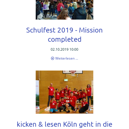
Allgemeine
Infos
zur
Schulfest 2019 - Mission
Oberstufe
completed
Projekte
02.10.2019 10:00
der
Oberstufe
Schulfest
Weiterlesen …
2019
Anmeldungen
-
Mission
zur
completed
Oberstufe
Galerie
Sek
II
Galerie
kicken & lesen Köln geht in die