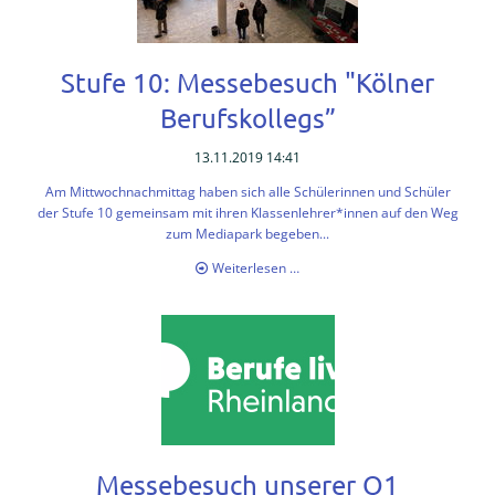
Informationen
Einstieg
Klasse
Stufe 10: Messebesuch "Kölner
5
Berufskollegs”
Meilensteine
13.11.2019 14:41
Schulleben
Am Mittwochnachmittag haben sich alle Schülerinnen und Schüler
der Stufe 10 gemeinsam mit ihren Klassenlehrer*innen auf den Weg
Schulgemeinschaft
zum Mediapark begeben...
Stufe
Weiterlesen …
Highlights
10:
Messebesuch
Termine
"Kölner
Berufskollegs”
Elternbriefe
Mensa
und
Kiosk
Messebesuch unserer Q1