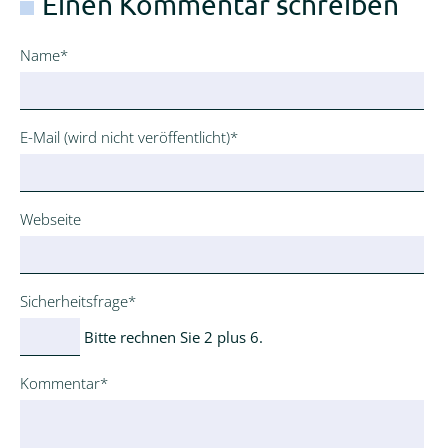
Einen Kommentar schreiben
Pflichtfeld
Name
*
Pflichtfeld
E-Mail (wird nicht veröffentlicht)
*
Webseite
Pflichtfeld
Sicherheitsfrage
*
Bitte rechnen Sie 2 plus 6.
Pflichtfeld
Kommentar
*