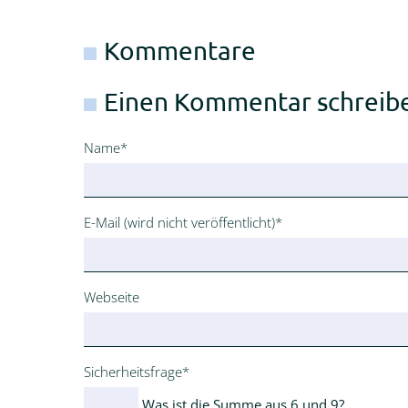
Kommentare
Einen Kommentar schreib
Pflichtfeld
Name
*
Pflichtfeld
E-Mail (wird nicht veröffentlicht)
*
Webseite
Pflichtfeld
Sicherheitsfrage
*
Was ist die Summe aus 6 und 9?