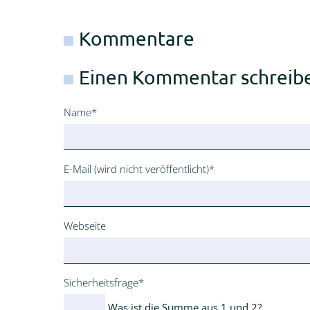
Kommentare
Einen Kommentar schreib
Pflichtfeld
Name
*
Pflichtfeld
E-Mail (wird nicht veröffentlicht)
*
Webseite
Pflichtfeld
Sicherheitsfrage
*
Was ist die Summe aus 1 und 2?