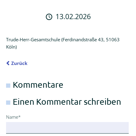
Logineo
LMS
13.02.2026
Schulmanager
Online
Trude-Herr-Gesamtschule (Ferdinandstraße 43, 51063
Köln)
Zurück
Kommentare
Einen Kommentar schreiben
Pflichtfeld
Name
*