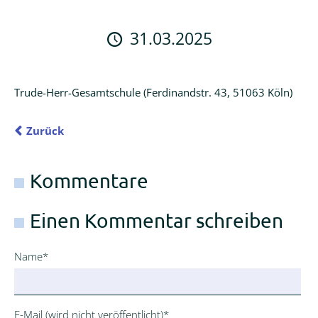
Logineo
LMS
31.03.2025
Schulmanager
Online
Trude-Herr-Gesamtschule (Ferdinandstr. 43, 51063 Köln)
Zurück
Kommentare
Einen Kommentar schreiben
Pflichtfeld
Name
*
Pflichtfeld
E-Mail (wird nicht veröffentlicht)
*