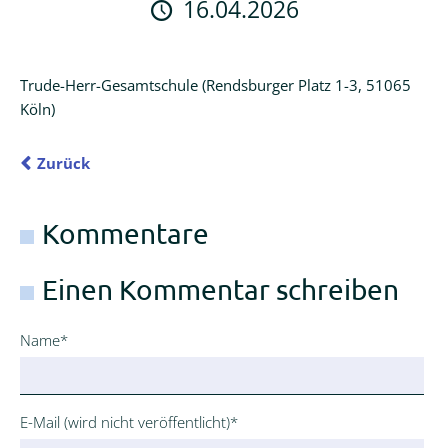
16.04.2026
Logineo
LMS
Trude-Herr-Gesamtschule (Rendsburger Platz 1-3, 51065
Schulmanager
Köln)
Online
Zurück
Kommentare
Einen Kommentar schreiben
Pflichtfeld
Name
*
Pflichtfeld
E-Mail (wird nicht veröffentlicht)
*