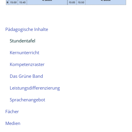
Schutzkonzept
Intern
Navigation
Pädagogische Inhalte
Talentschule
überspringen
Stundentafel
Talentschule
Kernunterricht
Musik
-
Kompetenzraster
EMSA
Das Grüne Band
Sprache
Leistungsdifferenzierung
-
QuisS
Sprachenangebot
Ganztag/AGs
Fächer
-
KJA
Medien