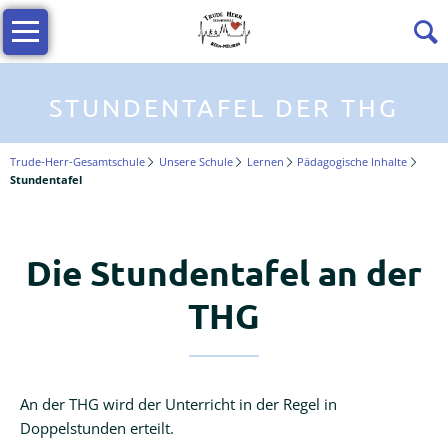
Navigation
Profil
überspringen
Die
THG
STUNDENTAFEL DER THG
stellt
sich
Trude-Herr-Gesamtschule
Unsere Schule
Lernen
Pädagogische Inhalte
vor
Stundentafel
Wir
über
Die Stundentafel an der
uns
Trailer
THG
-
die
THG
im
An der THG wird der Unterricht in der Regel in
Film
Doppelstunden erteilt.