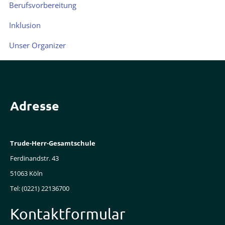
Schule
Berufsvorbereitung
ohne
Inklusion
Rassismus
Unser Organizer
Gesunde
Schule
Nachhaltigkeit
Profischüler*innen
Adresse
Lernen
Pädagogische
Trude-Herr-Gesamtschule
Inhalte
Ferdinandstr. 43
Stundentafel
51063 Köln
Tel: (0221) 22136700
Kernunterricht
Kontaktformular
Kompetenzraster