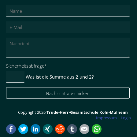
Das
Grüne
Band
Leistungsdifferenzierung
Sprachenangebot
Fächer
Pflichtfeld
Sicherheitsabfrage
*
Medien
Was ist die Summe aus 2 und 2?
Berufsvorbereitung
Inklusion
Nachricht abschicken
Unser
Organizer
Copyright 2026
Trude-Herr-Gesamtschule Köln-Mülheim
|
Impressum
|
Login
Sek
Facebook
Twitter
LinkedIn
Xing
Reddit
tumblr
Mail
WhatsApp
II