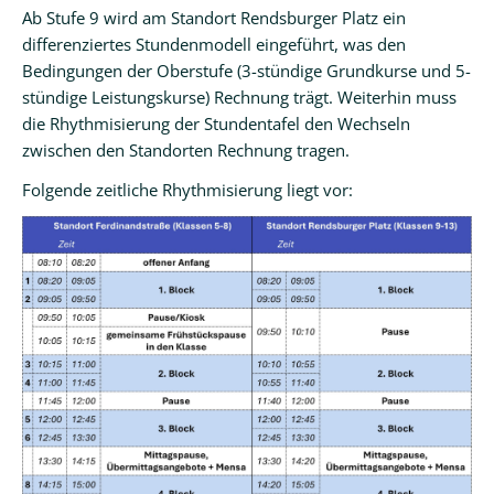
Informationen
Ab Stufe 9 wird am Standort Rendsburger Platz ein
Einstieg
differenziertes Stundenmodell eingeführt, was den
Klasse
Bedingungen der Oberstufe (3-stündige Grundkurse und 5-
5
stündige Leistungskurse) Rechnung trägt. Weiterhin muss
die Rhythmisierung der Stundentafel den Wechseln
Meilensteine
zwischen den Standorten Rechnung tragen.
Schulleben
Folgende zeitliche Rhythmisierung liegt vor:
Schulgemeinschaft
Highlights
Termine
Elternbriefe
Mensa
und
Kiosk