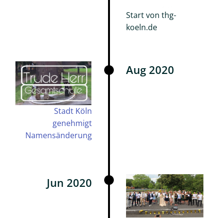
Informationen
Start von thg-
Einstieg
koeln.de
Klasse
5
Meilensteine
Aug 2020
Schulleben
Schulgemeinschaft
Stadt Köln
Highlights
genehmigt
Namensänderung
Termine
Elternbriefe
Mensa
Jun 2020
und
Kiosk