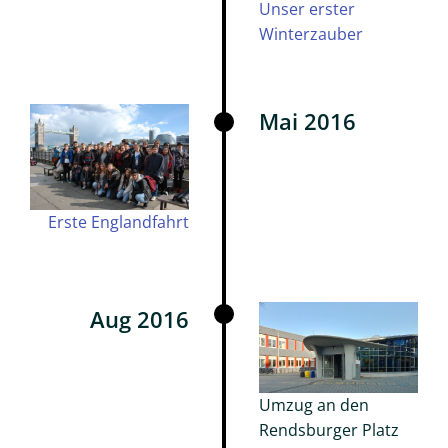
Unser erster
Winterzauber
Allgemeine
Infos
zur
Oberstufe
Mai 2016
Projekte
der
Oberstufe
Erste Englandfahrt
Anmeldungen
zur
Oberstufe
Aug 2016
Galerie
Sek
II
Umzug an den
Galerie
Rendsburger Platz