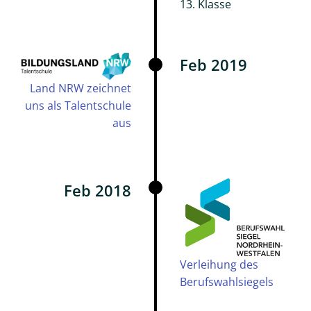
13. Klasse
Schule
ohne
Rassismus
Feb 2019
Gesunde
Schule
Land NRW zeichnet
uns als Talentschule
Nachhaltigkeit
aus
Profischüler*innen
Lernen
Feb 2018
Pädagogische
Inhalte
Fächer
Verleihung des
Medien
Berufswahlsiegels
Berufsvorbereitung