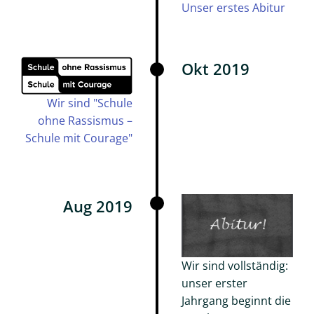
Schutzkonzept
Unser erstes Abitur
Intern
Okt 2019
Talentschule
Wir sind "Schule
Talentschule
ohne Rassismus –
Musik
Schule mit Courage"
-
EMSA
Sprache
Aug 2019
-
QuisS
Ganztag/AGs
Wir sind vollständig:
-
unser erster
KJA
Jahrgang beginnt die