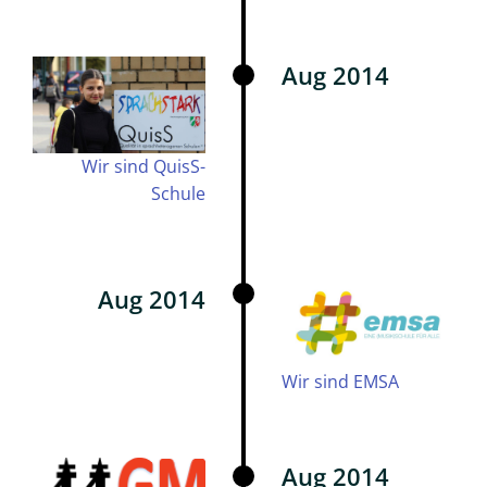
Aktuell
Highlights
Aug 2014
Jahresrückblick
Stufen
Wir sind QuisS-
Pressespiegel
Schule
✉
Kontakt
Aug 2014
Lehrer*innenausbildung
FAQ
Wir sind EMSA
Impressum
Datenschutzerklärung
Aug 2014