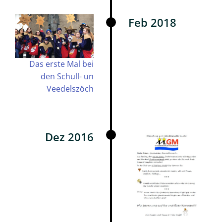
Inklusion
Feb 2018
Unser
Organizer
Sek
Das erste Mal bei
II
den Schull- un
Veedelszöch
Sek
II
Aktuell
Termine
Dez 2016
der
Oberstufe
Beratung
Berufsvorbereitung
Sek
II