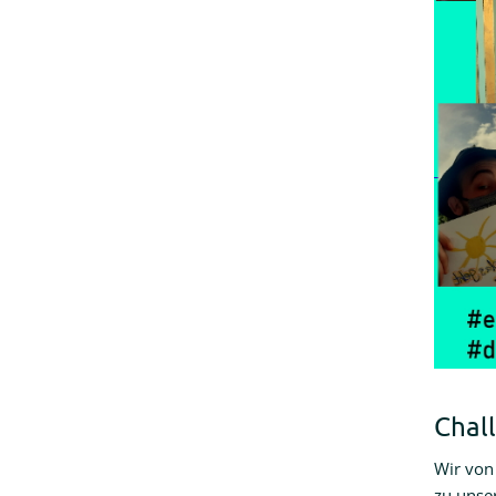
Chal
Wir von
zu unse