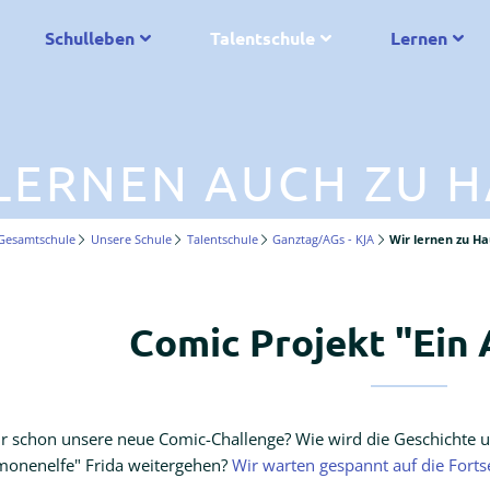
Schulleben
Talentschule
Lernen
LERNEN AUCH ZU 
Gesamtschule
Unsere Schule
Talentschule
Ganztag/AGs - KJA
Wir lernen zu H
Comic Projekt "Ein
hr schon unsere neue Comic-Challenge? Wie wird die Geschichte
monenelfe" Frida weitergehen?
Wir warten gespannt auf die Forts