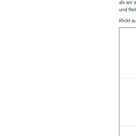
als wir 
und flei
Klickt a