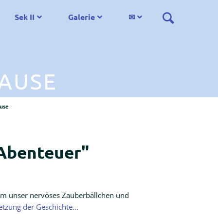
Sek II
Galerie
✉
HAUSE
ause
 Abenteuer"
 um unser nervöses Zauberbällchen und
etzung der Geschichte...