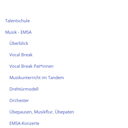
Schutzkonzept
Navigation
Intern
Talentschule
überspringen
Talentschule
Musik - EMSA
Talentschule
Überblick
Musik
Vocal Break
-
Vocal Break Pat*innen
EMSA
Musikunterricht im Tandem
Überblick
Drehtürmodell
Vocal
Break
Orchester
Vocal
Übepausen, Musikflur, Übepaten
Break
Pat*innen
EMSA-Konzerte