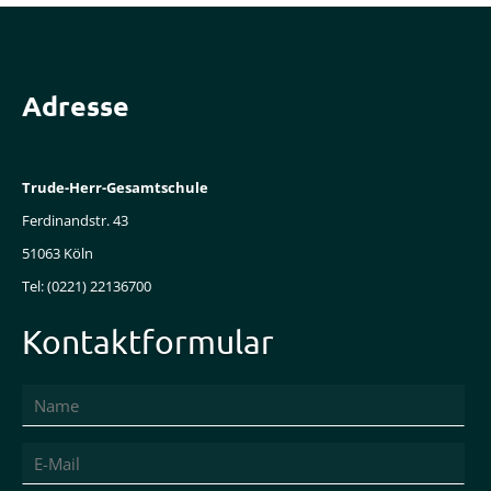
Instrumentenkarussell
Tanzpause
Adresse
(Flashmob)
Sprache
-
Trude-Herr-Gesamtschule
QuisS
Ferdinandstr. 43
Ganztag/AGs
51063 Köln
-
Tel: (0221) 22136700
KJA
Kontaktformular
Schule
ohne
Rassismus
Gesunde
Schule