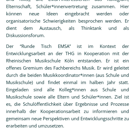
Informationen
Elternschaft, Schüler*innenvertretung zusammen. Hier
Einstieg
können neue Ideen eingebracht werden oder
Klasse
organisatorische Schwierigkeiten besprochen werden. Er
5
dient dem Austausch, als Thinktank und als
Diskussionsforum.
Meilensteine
Der “Runde Tisch EMSA” ist im Kontext der
Schulleben
Entwicklungsarbeit an der THG in Kooperation mit der
Rheinischen Musikschule Köln entstanden. Er ist ein
Schulgemeinschaft
offenes Gremium des Fachbereichs Musik. Er wird geleitet
Highlights
durch die beiden Musikkoordinator*innen (aus Schule und
Musikschule) und findet einmal im halben Jahr statt.
Termine
Eingeladen sind alle Kolleg*innen aus Schule und
Musikschule sowie alle Eltern und Schüler*innen. Ziel ist
Elternbriefe
es, die Schulöffentlichkeit über Ergebnisse und Prozesse
Mensa
innerhalb der Kooperationsarbeit zu informieren und
und
gemeinsam neue Perspektiven und Entwicklungsschritte zu
Kiosk
erarbeiten und umzusetzen.