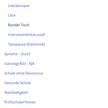
Musikunterricht
Literaturoper
im
Chor
Tandem
Runder Tisch
Drehtürmodell
Instrumentenkarussell
Orchester
Tanzpause (Flashmob)
Übepausen,
Musikflur,
Sprache - QuisS
Übepaten
Ganztag/AGs - KJA
EMSA-
Konzerte
Schule ohne Rassismus
Literaturoper
Gesunde Schule
Chor
Nachhaltigkeit
Runder
Profischüler*innen
Tisch