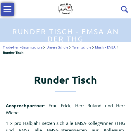
Navigation
Profil
überspringen
Die
THG
RUNDER TISCH - EMSA AN
stellt
DER THG
sich
Trude-Herr-Gesamtschule
Unsere Schule
Talentschule
Musik - EMSA
vor
Runder Tisch
Wir
über
uns
Runder Tisch
Trailer
-
die
Ansprechpartner
: Frau Frick, Herr Ruland und Herr
THG
Wiebe
im
1 x pro Halbjahr setzen sich alle EMSA-Kolleg*innen (THG
Film
und RMS), alle EMSA-Interessierten aus Kollegium,