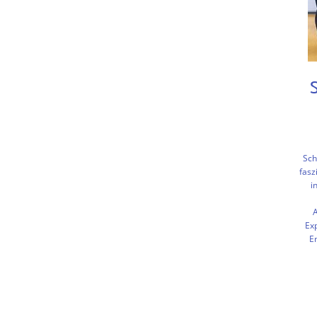
Sch
fasz
i
Ex
E