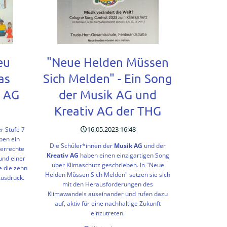
ekttag
eu
"Neue Helden Müssen
as
Sich Melden" - Ein Song
c AG
der Musik AG und
Kreativ AG der THG
16.05.2023 16:48
r Stufe 7
ben ein
Die Schüler*innen der
Musik AG
und der
errechte
Kreativ AG
haben einen einzigartigen Song
 und einer
über Klimaschutz geschrieben. In "Neue
e die zehn
Helden Müssen Sich Melden" setzen sie sich
usdruck.
mit den Herausforderungen des
Klimawandels auseinander und rufen dazu
auf, aktiv für eine nachhaltige Zukunft
einzutreten.