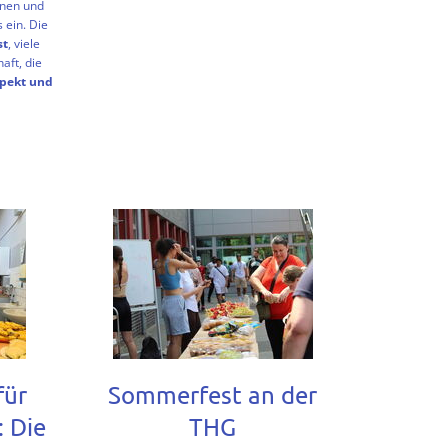
nnen und
glücklich
s ein. Die
st
, viele
aft, die
pekt und
r
ekt
egung
r
-
für
Sommerfest an der
: Die
THG