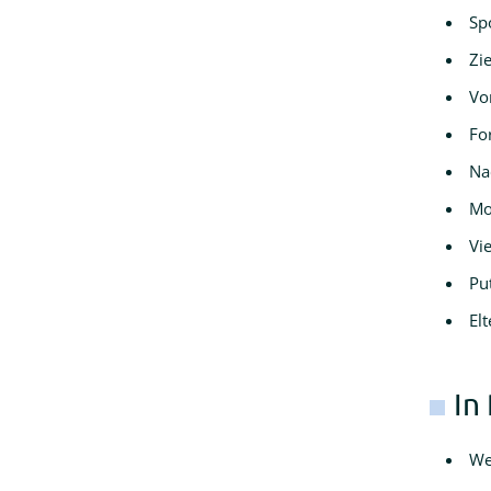
Sp
Zi
Vo
Fo
Na
Mo
Vi
Pu
Elt
In
We