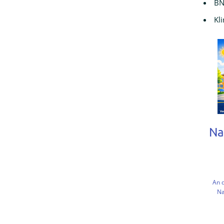
BN
Kl
Na
An 
Na