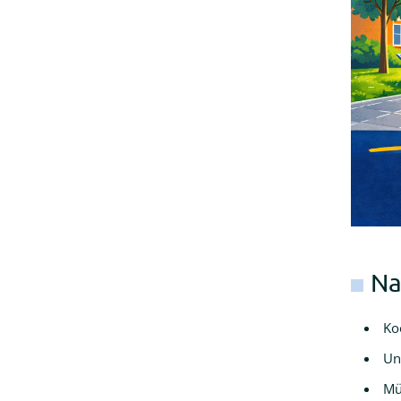
Na
Ko
Un
Mü