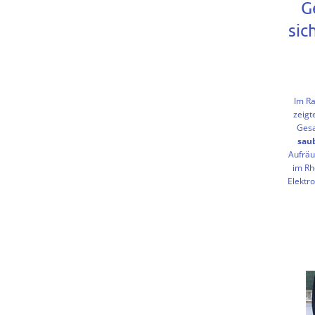
G
sic
Im R
zeigt
Gesa
sau
Aufrä
im Rh
Elektr