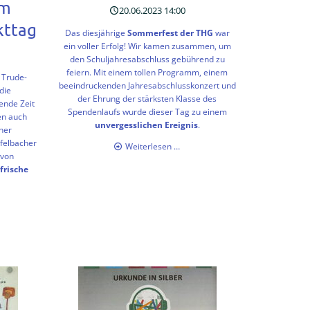
am
20.06.2023 14:00
kttag
Das diesjährige
Sommerfest der THG
war
ein voller Erfolg! Wir kamen zusammen, um
den Schuljahresabschluss gebührend zu
feiern. Mit einem tollen Programm, einem
 Trude-
beeindruckenden Jahresabschlusskonzert und
die
der Ehrung der stärksten Klasse des
ende Zeit
Spendenlaufs wurde dieser Tag zu einem
en auch
unvergesslichen Ereignis
.
ner
felbacher
Sommerfest
Weiterlesen …
 von
an
frische
der
THG
che
gie
gierte
r:
sekiste
munter-