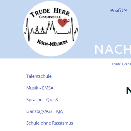
Profil
NACH
Trude-Herr-
Navigation
Talentschule
überspringen
N
Musik - EMSA
Sprache - QuisS
Ganztag/AGs - KJA
Schule ohne Rassismus