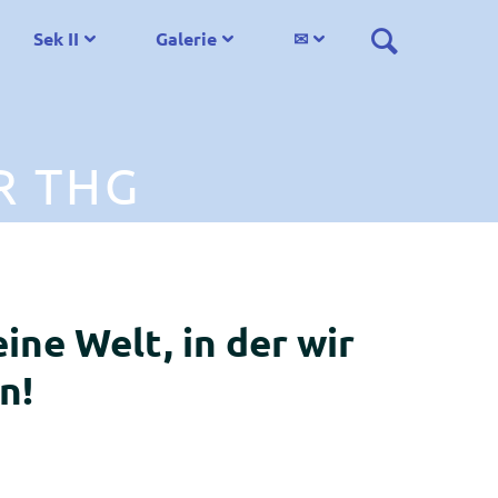
Sek II
Galerie
✉
R THG
ine Welt, in der wir
n!