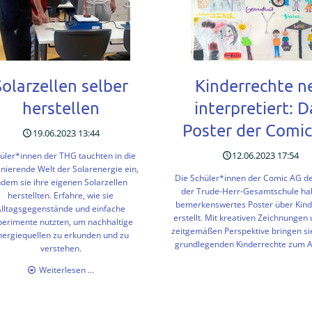
für
Proj
Sauberkeit
und
Schönheit
ein
Solarzellen selber
Kinderrechte n
herstellen
interpretiert: D
Poster der Comi
19.06.2023 13:44
12.06.2023 17:54
üler*innen der THG tauchten in die
inierende Welt der Solarenergie ein,
Die Schüler*innen der Comic AG de
ndem sie ihre eigenen Solarzellen
der Trude-Herr-Gesamtschule ha
herstellten. Erfahre, wie sie
bemerkenswertes Poster über Kind
Alltagsgegenstände und einfache
erstellt. Mit kreativen Zeichnungen
perimente nutzten, um nachhaltige
zeitgemäßen Perspektive bringen si
nergiequellen zu erkunden und zu
grundlegenden Kinderrechte zum A
verstehen.
Solarzellen
Weiterlesen …
selber
herstellen