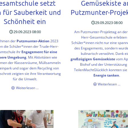
esamtschule setzt
Gemüsekiste 
h für Sauberkeit und
Putzmunter-Proje
Schönheit ein
29.09.2023 08:00
29.09.2023 08:00
Am Putzmunter-Projekttag an der
Herr-Gesamtschule erlebten 
ahmen der
Putzmunter-Aktion
2023
Schüler*innen nicht nur eine spann
en die Schüler*innen der Trude-Herr-
des Engagements, sondern wurd
mtschule ihr
Engagement für eine
kulinarisch verwöhnt. Dank ei
bere Umgebung
. Mit Aktivitäten wie
großzügigen Gemüsekiste
vom Ap
umen der Klassenräume, Müllsammeln
Biohof und der Unterstützung
einpark und sogar dem Recycling von
TeilenMachtGlücklich konnten sie
oschrott zeigten sie ihre Verantwortung
Energie tanken
.
für die Umwelt.
Fris
Weiterlesen …
Putzmunter
Weiterlesen …
Ener
2023:
für
Die
enga
Trude-
Helfe
Herr-
Die
Gesamtschule
Gemü
setzt
am
sich
Putz