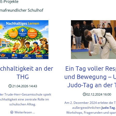
E-Projekte
imafreundlicher Schulhof
chhaltigkeit an der
Ein Tag voller Re
THG
und Bewegung – 
Judo-Tag an der
21.04.2026 14:43
02.12.2024 16:00
der Trude-Herr-Gesamtschule spielt
chhaltigkeit eine zentrale Rolle im
Am 2. Dezember 2024 erlebte die 
schulischen Alltag.
außergewöhnlichen
Judo-Tag
Nachhaltigkeit
Weiterlesen …
Workshops, Fragerunden und spa