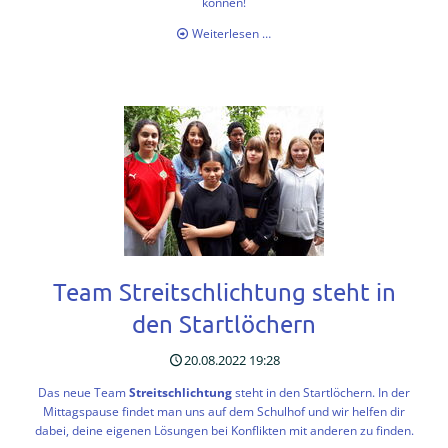
können!
Konflikte
Weiterlesen …
friedlich
lösen:
Das
Streitschlichtungsteam
der
THG
ist
bereit!
Team Streitschlichtung steht in
den Startlöchern
20.08.2022 19:28
Das neue Team
Streitschlichtung
steht in den Startlöchern. In der
Mittagspause findet man uns auf dem Schulhof und wir helfen dir
dabei, deine eigenen Lösungen bei Konflikten mit anderen zu finden.