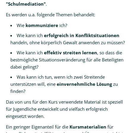
Schule
"Schulmediation"
.
ohne
Es werden u.a. folgende Themen behandelt:
Rassismus
Wie
kommuniziere
ich?
Gesunde
Schule
Wie kann ich
erfolgreich in Konfliktsituationen
handeln, ohne körperlich Gewalt anwenden zu müssen?
Nachhaltigkeit
Wie kann ich
effektiv streiten lernen
, so dass die
Profischüler*innen
bestmögliche Situationsveränderung für alle Beteiligten
dabei gelingt?
Streitschlichtung
Was kann ich tun, wenn ich zwei Streitende
Schulsanitätsdienst
unterstützen will, eine
einvernehmliche Lösung
zu
finden?
Schülerkiosk
Das von uns für den Kurs verwendete Material ist speziell
Schulgarten
für Jugendliche entwickelt und vielfach erfolgreich
eingesetzt worden.
Robotik
Neu!
Ein geringer Eigenanteil für die
Kursmaterialien
für
🤖