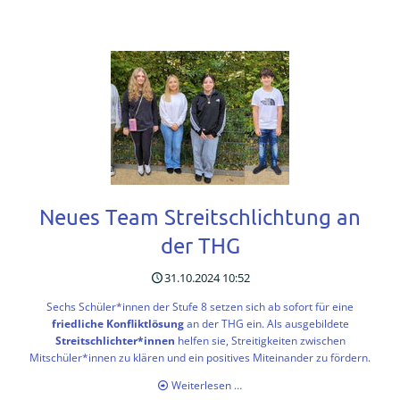
Stufen
Pressespiegel
✉
Kontakt
Lehrer*innenausbildung
FAQ
Neues Team Streitschlichtung an
Impressum
der THG
Datenschutzerklärung
31.10.2024 10:52
Sechs Schüler*innen der Stufe 8 setzen sich ab sofort für eine
friedliche Konfliktlösung
an der THG ein. Als ausgebildete
Streitschlichter*innen
helfen sie, Streitigkeiten zwischen
Mitschüler*innen zu klären und ein positives Miteinander zu fördern.
Neues
Weiterlesen …