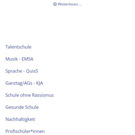
Team
Weiterlesen …
Streitschlichtung
steht
in
den
Startlöchern
Navigation
Talentschule
überspringen
Musik - EMSA
Sprache - QuisS
Ganztag/AGs - KJA
Schule ohne Rassismus
Gesunde Schule
Nachhaltigkeit
Profischüler*innen