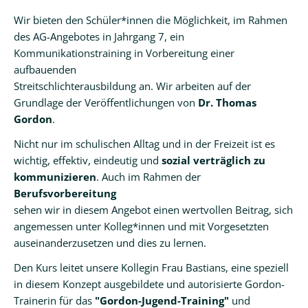
Schutzkonzept
Wir bieten den Schüler*innen die Möglichkeit, im Rahmen
des AG-Angebotes in Jahrgang 7, ein
Intern
Kommunikationstraining in Vorbereitung einer
aufbauenden
Talentschule
Streitschlichterausbildung an. Wir arbeiten auf der
Grundlage der Veröffentlichungen von
Dr. Thomas
Talentschule
Gordon
.
Musik
Nicht nur im schulischen Alltag und in der Freizeit ist es
-
wichtig, effektiv, eindeutig und
sozial verträglich zu
EMSA
kommunizieren
. Auch im Rahmen der
Sprache
Berufsvorbereitung
-
sehen wir in diesem Angebot einen wertvollen Beitrag, sich
QuisS
angemessen unter Kolleg*innen und mit Vorgesetzten
auseinanderzusetzen und dies zu lernen.
Ganztag/AGs
Den Kurs leitet unsere Kollegin Frau Bastians, eine speziell
-
in diesem Konzept ausgebildete und autorisierte Gordon-
KJA
Trainerin für das
"Gordon-Jugend-Training"
und