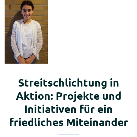
Oberstufe
Projekte
der
Oberstufe
Anmeldungen
zur
Oberstufe
Galerie
Sek
Streitschlichtung in
II
Aktion: Projekte und
Galerie
Initiativen für ein
Aktuell
friedliches Miteinander
Highlights
Jahresrückblick