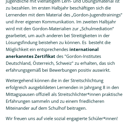
Jugendliche mit vielfältigem Lern- und Übungsmaterial ist
zu bezahlen. Im ersten Halbjahr beschäftigen sich die
Feuerwehr-
Lernenden mit dem Material des „Gordon-Jugendtrainings“
AG
und ihrer eigenen Kommunikation. Im zweiten Halbjahr
wird mit den Gordon-Materialien zur „Schulmediation“
Lockerteam
gearbeitet, um auch anderen bei Streitigkeiten in der
Lernen
Lösungsfindung beistehen zu können. Es besteht die
Möglichkeit ein entsprechendes
international
Pädagogische
anerkanntes Zertifikat
des "Gordon-Institutes
Inhalte
Deutschland, Österreich, Schweiz" zu erhalten, das sich
erfahrungsgemäß bei Bewerbungen positiv auswirkt.
Fächer
Weitergehend können die in der Streitschlichtung
Medien
erfolgreich ausgebildeten Lernenden in Jahrgang 8 in den
Berufsvorbereitung
Mittagspausen offiziell als Streitschlichter*innen praktische
Erfahrungen sammeln und zu einem friedlicheren
Inklusion
Miteinander auf dem Schulhof beitragen.
Unser
Wir freuen uns auf viele sozial engagierte Schüler*innen!
Organizer