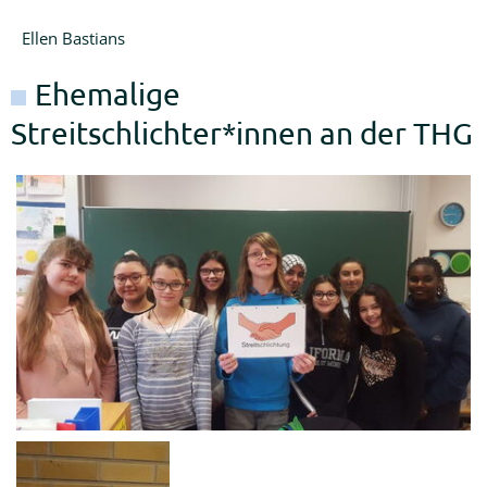
Sek
Ellen Bastians
II
Ehemalige
Sek
II
Streitschlichter*innen an der THG
Aktuell
Termine
der
Oberstufe
Beratung
Berufsvorbereitung
Sek
II
Allgemeine
Infos
zur