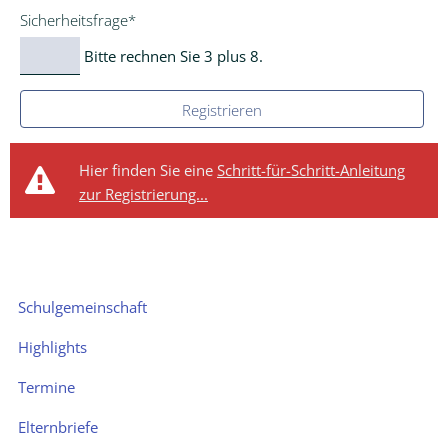
Pflichtfeld
Sicherheitsfrage
*
Lernen
Bitte rechnen Sie 3 plus 8.
Pädagogische
Inhalte
Registrieren
Fächer
Hier finden Sie eine
Schritt-für-Schritt-Anleitung
Medien
zur Registrierung...
Berufsvorbereitung
Inklusion
Navigation
Unser
Schulgemeinschaft
überspringen
Organizer
Highlights
Sek
Termine
II
Elternbriefe
Sek