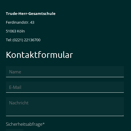
Anmeldungen
Trude-Herr-Gesamtschule
zur
Ferdinandstr. 43
Oberstufe
51063 Köln
Galerie
Tel: (0221) 22136700
Sek
II
Kontaktformular
Galerie
Aktuell
Highlights
Jahresrückblick
Stufen
Pressespiegel
Pflichtfeld
Sicherheitsabfrage
*