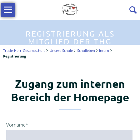
Navigation
Profil
überspringen
Die
THG
REGISTRIERUNG ALS
stellt
MITGLIED DER THG
sich
Trude-Herr-Gesamtschule
Unsere Schule
Schulleben
Intern
vor
Registrierung
Wir
über
Zugang zum internen
uns
Bereich der Homepage
Trailer
-
die
THG
im
Pflichtfeld
Vorname
*
Film