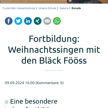
Logineo
Trude-Herr-Gesamtschule
Unsere Schule
Galerie
Details
LMS
Facebook
Twitter
LinkedIn
Xing
Mail
WhatsApp
Schulmanager
Online
Fortbildung:
Weihnachtssingen mit
den Bläck Fööss
09.09.2024 16:00
(Kommentare: 0)
Eine besondere