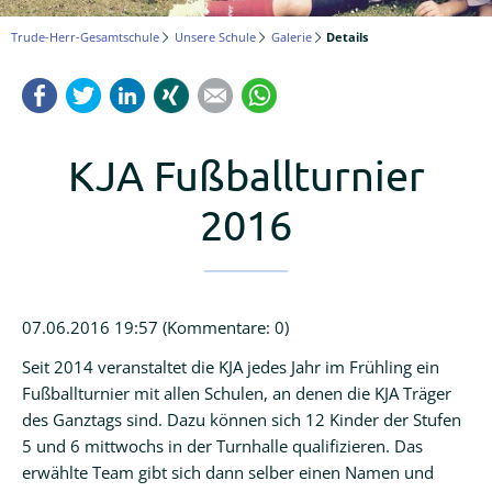
Logineo
Trude-Herr-Gesamtschule
Unsere Schule
Galerie
Details
LMS
Facebook
Twitter
LinkedIn
Xing
Mail
WhatsApp
Schulmanager
Online
KJA Fußballturnier
2016
07.06.2016 19:57
(Kommentare: 0)
Seit 2014 veranstaltet die KJA jedes Jahr im Frühling ein
Fußballturnier mit allen Schulen, an denen die KJA Träger
des Ganztags sind. Dazu können sich 12 Kinder der Stufen
5 und 6 mittwochs in der Turnhalle qualifizieren. Das
erwählte Team gibt sich dann selber einen Namen und