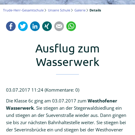
Logineo
Trude-Herr-Gesamtschule
Unsere Schule
Galerie
Details
LMS
Facebook
Twitter
LinkedIn
Xing
Mail
WhatsApp
Schulmanager
Online
Ausflug zum
Wasserwerk
03.07.2017 11:24
(Kommentare: 0)
Die Klasse 6c ging am 03.07.2017 zum
Westhofener
Wasserwerk
. Sie stiegen an der Stegerwaldsiedlung ein
und stiegen an der Suevenstraße wieder aus. Dann gingen
sie bis zur nächsten Bahnhaltestelle weiter. Sie stiegen bei
der Severinsbrücke ein und stiegen bei der Westhovener