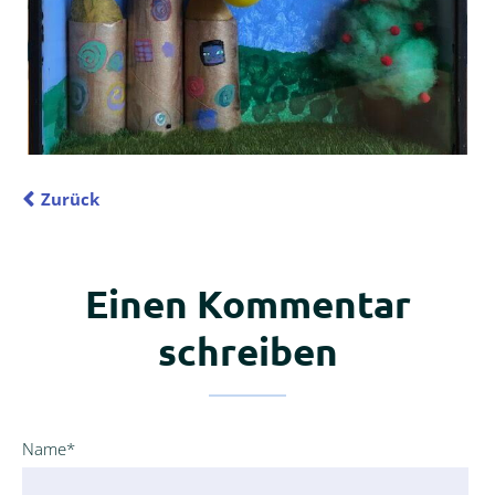
Zurück
Einen Kommentar
schreiben
Pflichtfeld
Name
*