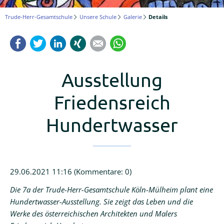
Logineo
Trude-Herr-Gesamtschule
Unsere Schule
Galerie
Details
LMS
Facebook
Twitter
LinkedIn
Xing
Mail
WhatsApp
Schulmanager
Online
Ausstellung
Friedensreich
Hundertwasser
29.06.2021 11:16
(Kommentare: 0)
Die 7a der Trude-Herr-Gesamtschule Köln-Mülheim plant eine
Hundertwasser-Ausstellung. Sie zeigt das Leben und die
Werke des österreichischen Architekten und Malers