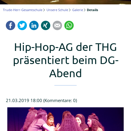
Logineo
Trude-Herr-Gesamtschule
Unsere Schule
Galerie
Details
LMS
Facebook
Twitter
LinkedIn
Xing
Mail
WhatsApp
Schulmanager
Online
Hip-Hop-AG der THG
präsentiert beim DG-
Abend
21.03.2019 18:00
(Kommentare: 0)