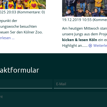
025 20:03
(Kommentare: 0)
19.12.2019 10:55
(Komment
epunkt der
lungswoche besuchten
Am heutigen Mittwoch stan
neuen 5er den Kölner Zoo.
unsere Jungs aus dem Proj
erlesen …
kicken & lesen Köln
ein e
Highlight an......
Weiterl
aktformular