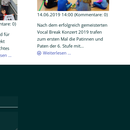
14.06.2019 14:00
(Kommentare: 0)
are: 0)
Nach dem erfolgreich gemeisterten
Vocal Break Konzert 2019 trafen
d für
zum ersten Mal die Patinnen und
ekt
Paten der 6. Stufe mit...
chtes
Weiterlesen …
esen …