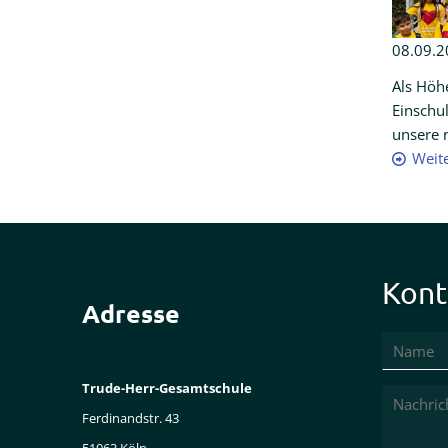
08.09.2
Als Höh
Einschu
unsere 
Weit
Kont
Adresse
Trude-Herr-Gesamtschule
Ferdinandstr. 43
51063 Köln