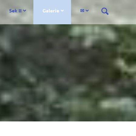
Sek II
Galerie
✉