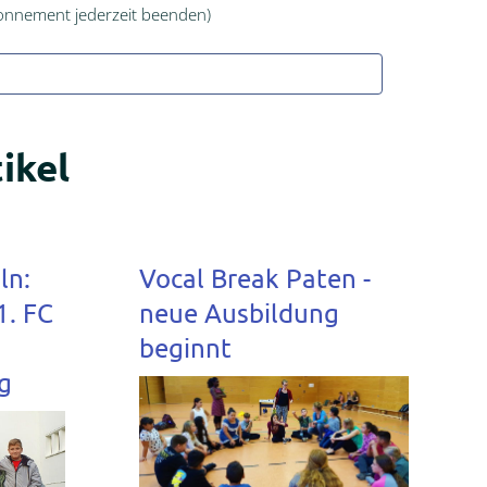
onnement jederzeit beenden)
ikel
ln:
Vocal Break Paten -
1. FC
neue Ausbildung
beginnt
g