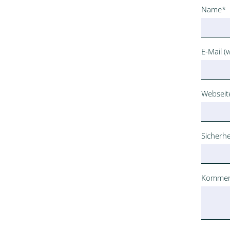
Pflichtfe
Name
*
Pflichtfe
E-Mail (w
Webseit
Pflichtfe
Sicherhe
Pflichtfe
Kommen