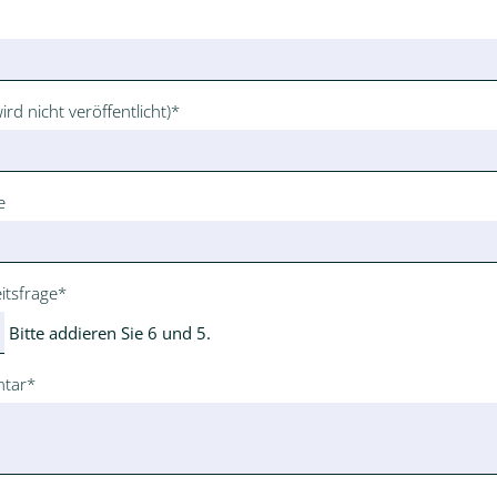
ld
ld
ird nicht veröffentlicht)
*
e
ld
itsfrage
*
Bitte addieren Sie 6 und 5.
ld
tar
*