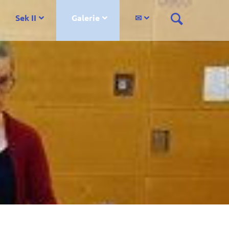
Sek II
Galerie
✉