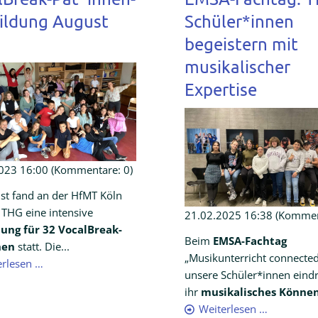
ildung August
Schüler*innen
begeistern mit
musikalischer
Expertise
023 16:00
(Kommentare: 0)
st fand an der HfMT Köln
 THG eine intensive
21.02.2025 16:38
(Komment
ung für 32 VocalBreak-
Beim
EMSA-Fachtag
nen
statt. Die...
„Musikunterricht connected
erlesen …
unsere Schüler*innen eindr
ihr
musikalisches Könne
Weiterlesen …