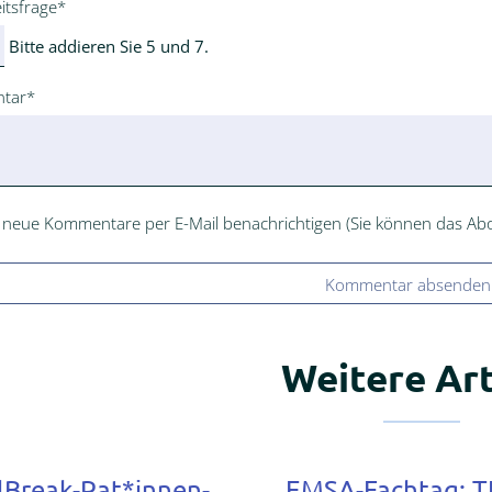
ld
itsfrage
*
Bitte addieren Sie 5 und 7.
ld
tar
*
 neue Kommentare per E-Mail benachrichtigen (Sie können das Ab
Kommentar absenden
Weitere Art
lBreak-Pat*innen-
EMSA-Fachtag: T