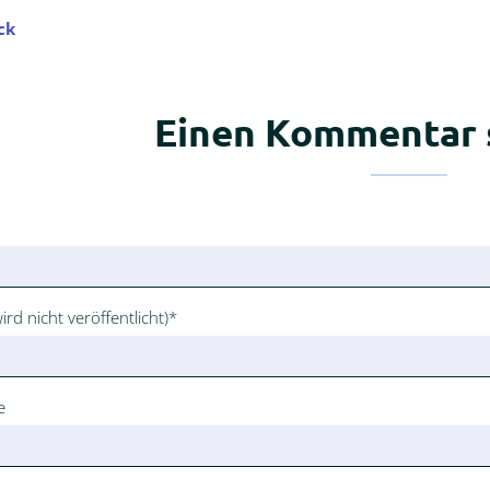
ck
Einen Kommentar 
ld
ld
ird nicht veröffentlicht)
*
e