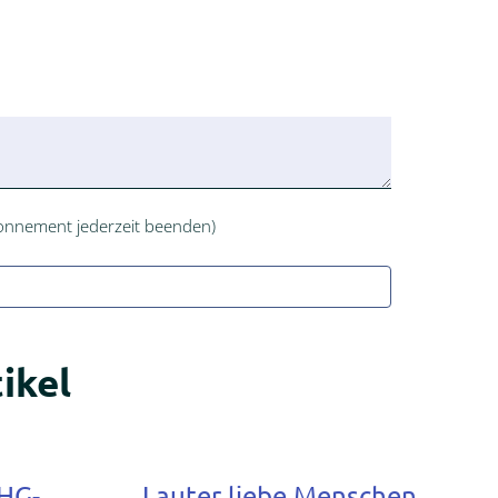
onnement jederzeit beenden)
ikel
HG-
Lauter liebe Menschen