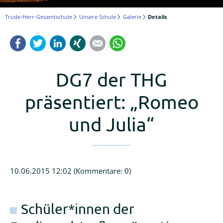
Logineo
Trude-Herr-Gesamtschule
Unsere Schule
Galerie
Details
LMS
Facebook
Twitter
LinkedIn
Xing
Mail
WhatsApp
Schulmanager
Online
DG7 der THG
präsentiert: „Romeo
und Julia“
10.06.2015 12:02
(Kommentare: 0)
Schüler*innen der