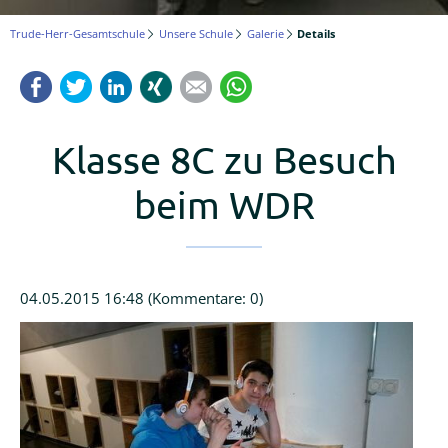
Logineo
Trude-Herr-Gesamtschule
Unsere Schule
Galerie
Details
LMS
Facebook
Twitter
LinkedIn
Xing
Mail
WhatsApp
Schulmanager
Online
Klasse 8C zu Besuch
beim WDR
04.05.2015 16:48
(Kommentare: 0)