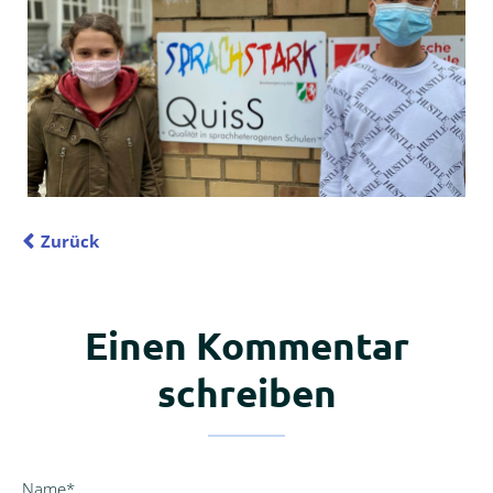
Zurück
Einen Kommentar
schreiben
Pflichtfeld
Name
*