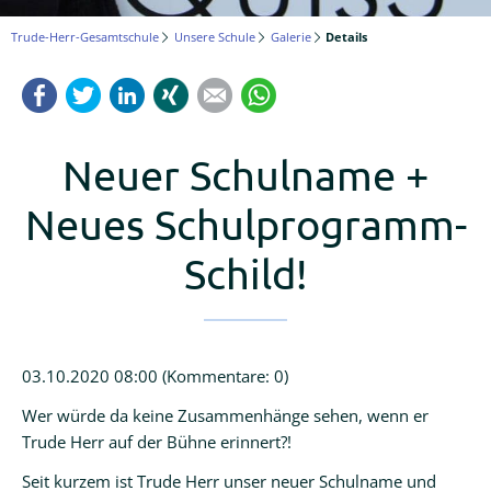
Logineo
Trude-Herr-Gesamtschule
Unsere Schule
Galerie
Details
LMS
Facebook
Twitter
LinkedIn
Xing
Mail
WhatsApp
Schulmanager
Online
Neuer Schulname +
Neues Schulprogramm-
Schild!
03.10.2020 08:00
(Kommentare: 0)
Wer würde da keine Zusammenhänge sehen, wenn er
Trude Herr auf der Bühne erinnert?!
Seit kurzem ist Trude Herr unser neuer Schulname und