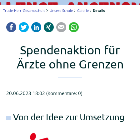
Logineo
Trude-Herr-Gesamtschule
Unsere Schule
Galerie
Details
LMS
Facebook
Twitter
LinkedIn
Xing
Mail
WhatsApp
Schulmanager
Online
Spendenaktion für
Ärzte ohne Grenzen
20.06.2023 18:02
(Kommentare: 0)
Von der Idee zur Umsetzung