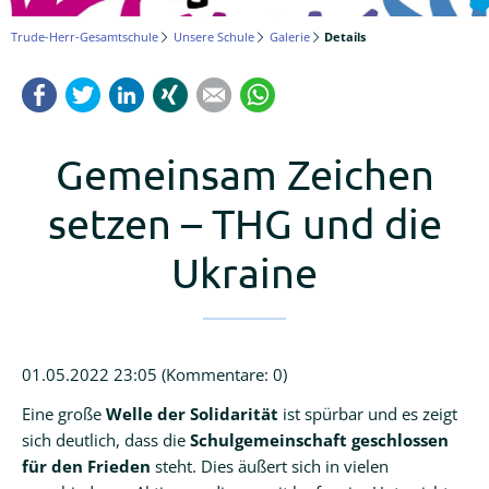
Logineo
Trude-Herr-Gesamtschule
Unsere Schule
Galerie
Details
LMS
Facebook
Twitter
LinkedIn
Xing
Mail
WhatsApp
Schulmanager
Online
Gemeinsam Zeichen
setzen – THG und die
Ukraine
01.05.2022 23:05
(Kommentare: 0)
Eine große
Welle der Solidarität
ist spürbar und es zeigt
sich deutlich, dass die
Schulgemeinschaft geschlossen
für den Frieden
steht. Dies äußert sich in vielen