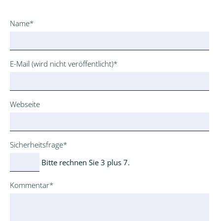
Pflichtfeld
Name
*
Pflichtfeld
E-Mail (wird nicht veröffentlicht)
*
Webseite
Pflichtfeld
Sicherheitsfrage
*
Bitte rechnen Sie 3 plus 7.
Pflichtfeld
Kommentar
*